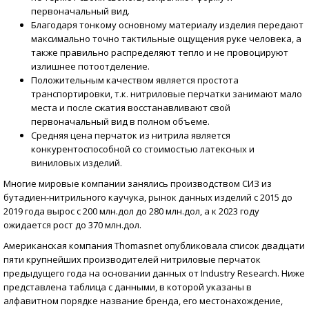
первоначальный вид.
Благодаря тонкому основному материалу изделия передают
максимально точно тактильные ощущения руке человека, а
также правильно распределяют тепло и не провоцируют
излишнее потоотделение.
Положительным качеством является простота
транспортировки, т.к. нитриловые перчатки занимают мало
места и после сжатия восстанавливают свой
первоначальный вид в полном объеме.
Средняя цена перчаток из нитрила является
конкурентоспособной со стоимостью латексных и
виниловых изделий.
Многие мировые компании занялись производством СИЗ из
бутадиен-нитрильного каучука, рынок данных изделий с 2015 до
2019 года вырос с 200 млн.дол до 280 млн.дол, а к 2023 году
ожидается рост до 370 млн.дол.
Американская компания Thomasnet опубликовала список двадцати
пяти крупнейших производителей нитриловые перчаток
предыдущего года на основании данных от Industry Research. Ниже
представлена таблица с данными, в которой указаны в
алфавитном порядке название бренда, его местонахождение,