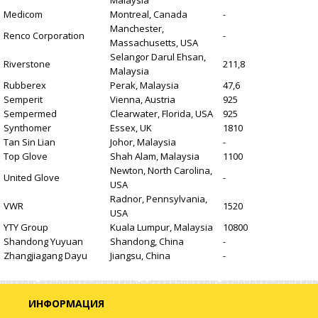
Malaysia
Medicom
Montreal, Canada
-
Manchester,
Renco Corporation
-
Massachusetts, USA
Selangor Darul Ehsan,
Riverstone
211,8
Malaysia
Rubberex
Perak, Malaysia
47,6
Semperit
Vienna, Austria
925
Sempermed
Clearwater, Florida, USA
925
Synthomer
Essex, UK
1810
Tan Sin Lian
Johor, Malaysia
-
Top Glove
Shah Alam, Malaysia
1100
Newton, North Carolina,
United Glove
-
USA
Radnor, Pennsylvania,
VWR
1520
USA
YTY Group
Kuala Lumpur, Malaysia
10800
Shandong Yuyuan
Shandong, China
-
Zhangjiagang Dayu
Jiangsu, China
-
ИНФОРМАЦИЯ