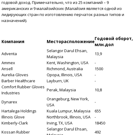
годовой доход. Примечательно, что из 25 компаний – 9
американских и 9 малайзийских (Малайзия является одной из
лидирующих стран по изготовлению перчаток разных типов и
назначений).
Годовой оборот,
Компания
Месторасположение
млн.дол
Selangor Darul Ehsan,
Adventa
13,9
Malaysia
Ammex
Kent, Washington, USA
-
Ansell
Richmond, Australia
1500
Aurelia Gloves
Орора, Illinois, USA
-
Barber Healthcare
Layburn, UK
-
Comfort Rubber Gloves
Perak, Malaysia
10,8
Industries
Orangeburg, New York,
Dynarex
-
USA
Hartalega Holdings
Kuala Lumpur, Malaysia
655
Illinois Glove
Northbrook, Illinois, USA
-
Kimberly-Clark
Irving, TX, USA
18450
Selangor Darul Ehsan,
Kossan Rubber
492