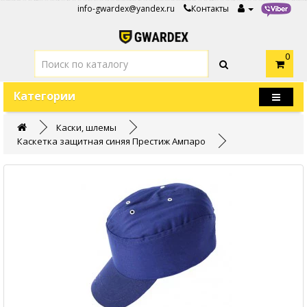
info-gwardex@yandex.ru
Контакты
0
Категории
Каски, шлемы
Каскетка защитная синяя Престиж Ампаро